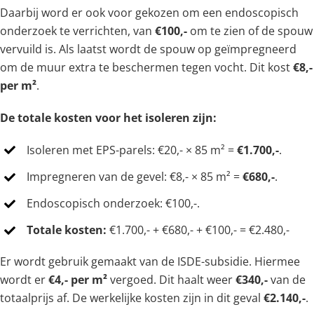
Daarbij word er ook voor gekozen om een endoscopisch
onderzoek te verrichten, van
€100,-
om te zien of de spouw
vervuild is. Als laatst wordt de spouw op geïmpregneerd
om de muur extra te beschermen tegen vocht. Dit kost
€8,-
per m²
.
De totale kosten voor het isoleren zijn:
Isoleren met EPS-parels: €20,- × 85 m² =
€1.700,-
.
Impregneren van de gevel: €8,- × 85 m² =
€680,-
.
Endoscopisch onderzoek: €100,-.
Totale kosten:
€1.700,- + €680,- + €100,- = €2.480,-
Er wordt gebruik gemaakt van de ISDE-subsidie. Hiermee
wordt er
€4,- per m²
vergoed. Dit haalt weer
€340,-
van de
totaalprijs af. De werkelijke kosten zijn in dit geval
€2.140,-
.