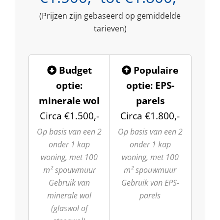
(Prijzen zijn gebaseerd op gemiddelde
tarieven)
Budget
Populaire
optie:
optie: EPS-
minerale wol
parels
Circa €1.500,-
Circa €1.800,-
Op basis van een 2
Op basis van een 2
onder 1 kap
onder 1 kap
woning, met 100
woning, met 100
m² spouwmuur
m² spouwmuur
Gebruik van
Gebruik van EPS-
minerale wol
parels
(glaswol of