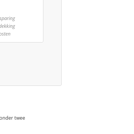
sparing
dekking
osten
ronder twee