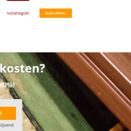
Isolatiegids
Gratis offertes
 kosten?
 40%!
!
blijvend