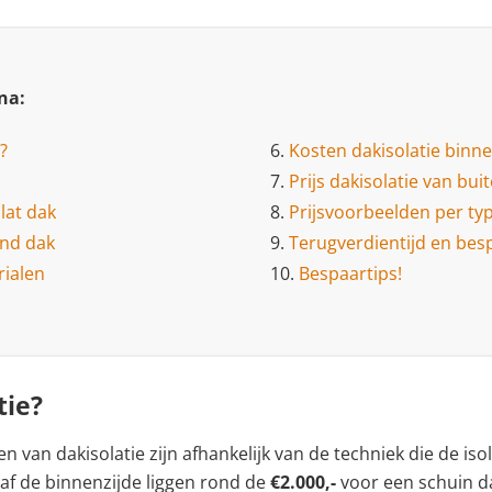
na:
?
6.
Kosten dakisolatie binne
7.
Prijs dakisolatie van bui
lat dak
8.
Prijsvoorbeelden per ty
end dak
9.
Terugverdientijd en bes
rialen
10.
Bespaartips!
tie?
 van dakisolatie zijn afhankelijk van de techniek die de isol
naf de binnenzijde liggen rond de
€2.000,-
voor een schuin d