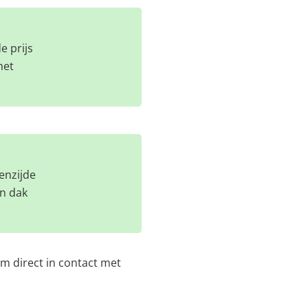
e prijs
het
enzijde
in dak
m direct in contact met