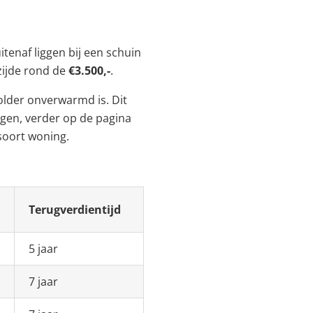
itenaf liggen bij een schuin
nzijde rond de
€3.500,-
.
zolder onverwarmd is. Dit
egen, verder op de pagina
 soort woning.
Terugverdientijd
5 jaar
7 jaar