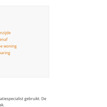
nzijde
tenaf
pe woning
paring
atiespecialist gebruikt. De
ak.