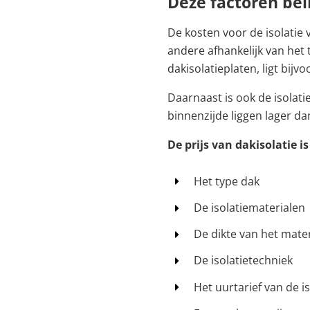
Deze factoren beï
De kosten voor de isolatie 
andere afhankelijk van het t
dakisolatieplaten, ligt bijv
Daarnaast is ook de isolati
binnenzijde liggen lager da
De prijs van dakisolatie i
Het type dak
De isolatiematerialen
De dikte van het mater
De isolatietechniek
Het uurtarief van de is