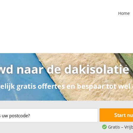
Home
d naar de dakisolatie
elijk gratis offertes en bespaar tot wel
Start nu
Gratis – Vrij