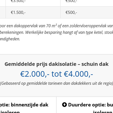
€3.500,-
€500,-
€1.500,-
€500,-
 voor een dakoppervlak van 70 m² of een zoldervloeroppervlak va
rekeningen. Werkelijke besparing hangt af van type ketel, stoo
andigheden.
Gemiddelde prijs dakisolatie – schuin dak
€2.000,- tot €4.000,-
(Gebaseerd op gemiddelde tarieven dan dakdekkers uit de regio
tie: binnenzijde dak
Duurdere optie: bu
isoleren
isoleren