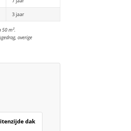
7 jaar
3 jaar
n 50 m².
kgedrag, overige
)
itenzijde dak