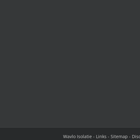
Wavlo Isolatie
-
Links
-
Site
map
-
Dis