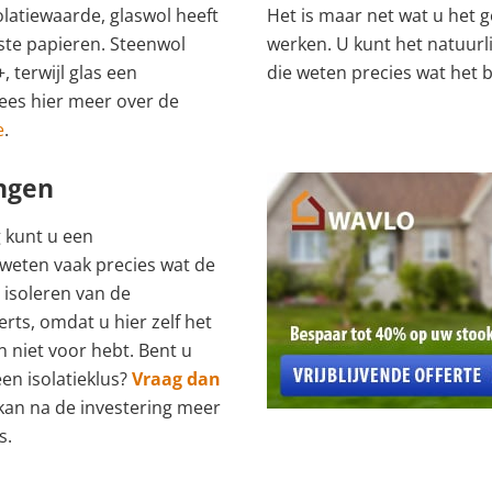
olatiewaarde, glaswol heeft
Het is maar net wat u het 
ste papieren. Steenwol
werken. U kunt het natuurli
 terwijl glas een
die weten precies wat het 
Lees hier meer over de
e
.
angen
 kunt u een
ij weten vaak precies wat de
t isoleren van de
rts, omdat u hier zelf het
 niet voor hebt. Bent u
en isolatieklus?
Vraag dan
kan na de investering meer
s.