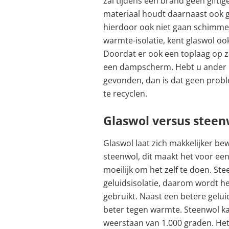
zal tijdens een brand geen giftig
materiaal houdt daarnaast ook g
hierdoor ook niet gaan schimme
warmte-isolatie, kent glaswol oo
Doordat er ook een toplaag op zi
een dampscherm. Hebt u ander
gevonden, dan is dat geen probl
te recyclen.
Glaswol versus steen
Glaswol laat zich makkelijker b
steenwol, dit maakt het voor een
moeilijk om het zelf te doen. St
geluidsisolatie, daarom wordt he
gebruikt. Naast een betere geluid
beter tegen warmte. Steenwol k
weerstaan van 1.000 graden. Het