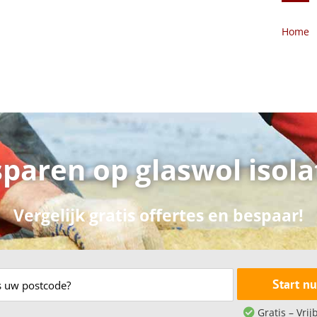
Home
paren op glaswol isola
Vergelijk gratis offertes en bespaar!
Start nu
Gratis – Vrij