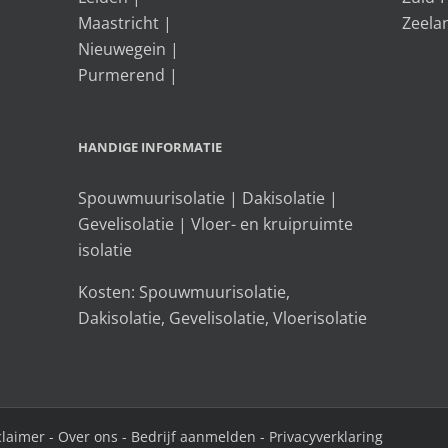
Maastricht
|
Zeela
Nieuwegein
|
Purmerend
|
HANDIGE INFORMATIE
Spouwmuurisolatie
|
Dakisolatie
|
Gevelisolatie
|
Vloer- en kruipruimte
isolatie
Kosten:
Spouwmuurisolatie
,
Dakisolatie
,
Gevelisolatie
,
Vloerisolatie
claimer
-
Over ons
-
Bedrijf aanmelden
-
Privacyverklaring