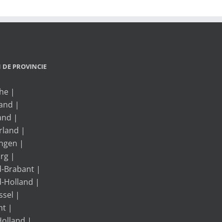
IN DE PROVINCIE
he
|
land
|
and
|
rland
|
ngen
|
rg
|
-Brabant
|
-Holland
|
ssel
|
ht
|
Holland
|