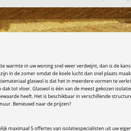
e warmte in uw woning snel weer verdwijnt, dan is de kans
el zijn in de zomer omdat de koele lucht dan snel plaats ma
tiemateriaal glaswol is dat het in meerdere vormen te verkrij
dak tot vloer. Glaswol is één van de meest gekozen isolati
ewaarde heeft. Het is beschikbaar in verschillende structure
muur. Benieuwd naar de prijzen?
jk maximaal 5 offertes van isolatiespecialisten uit uw eigen