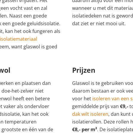
e gassen vrijlaten. Het
daarom altijd voor een m
een vocht vast en zal
wanneer u met dit materiaa
len. Naast een goede
isolatiedeken nat is gewor
k een goede geluidsisolatie.
dat ziet er niet mooi uit.
t, kan het ook fungeren als
isolatiemateriaal
eem, want glaswol is goed
wol
Prijzen
ewerken en plaatsen dan
Glaswol is te gebruiken voo
 doe-het-zelver niet
daarom bestaan er ook veel 
eenwol heeft een betere
voor het
isoleren van een
t vaker als ondervloer
gemiddelde prijs van
€9,-
t
sisolatie, kan het ook
dak wilt isoleren
, dan kunt
an temperaturen
isolatierollen. Deze rollen
 grootste en één van de
€8,- per m²
. De isolatiepl