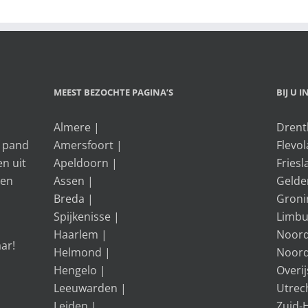
MEEST BEZOCHTE PAGINA’S
BIJ U 
Almere
|
Drent
f pand
Amersfoort
|
Flevo
en uit
Apeldoorn
|
Friesl
gen
Assen
|
Gelde
Breda
|
Groni
Spijkenisse
|
Limbu
Haarlem
|
Noord
aar!
Helmond
|
Noord
Hengelo
|
Overij
Leeuwarden
|
Utrec
Leiden
|
Zuid-