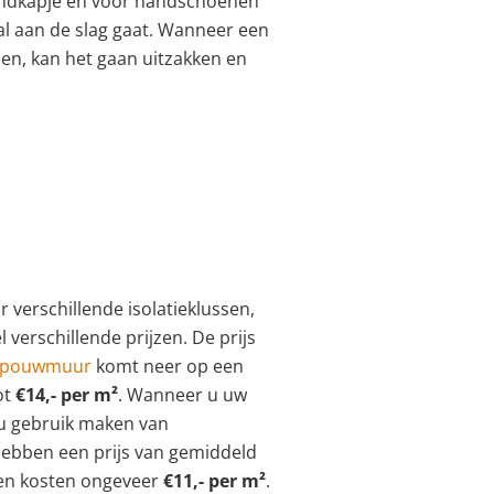
ondkapje en voor handschoenen
l aan de slag gaat. Wanneer een
den, kan het gaan uitzakken en
r verschillende isolatieklussen,
verschillende prijzen. De prijs
 spouwmuur
komt neer op een
ot
€14,- per m²
. Wanneer u uw
 u gebruik maken van
 hebben een prijs van gemiddeld
aten kosten ongeveer
€11,- per m²
.