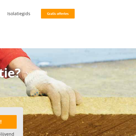
Isolatiegids
Gratis offertes
tie?
!
blijvend