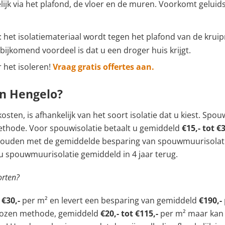
lijk via het plafond, de vloer en de muren. Voorkomt gelui
: het isolatiemateriaal wordt tegen het plafond van de kru
 bijkomend voordeel is dat u een droger huis krijgt.
 het isoleren!
Vraag gratis offertes aan.
in Hengelo?
osten, is afhankelijk van het soort isolatie dat u kiest. Spo
ethode. Voor spouwisolatie betaalt u gemiddeld
€15,- tot €3
 houden met de gemiddelde besparing van spouwmuurisolatie
 u spouwmuurisolatie gemiddeld in 4 jaar terug.
orten?
r
€30,-
per m² en levert een besparing van gemiddeld
€190,-
gekozen methode, gemiddeld
€20,- tot €115,-
per m² maar kan 