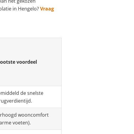
 van het gekozen
solatie in Hengelo?
Vraag
ootste voordeel
middeld de snelste
rugverdientijd.
rhoogd wooncomfort
arme voeten).