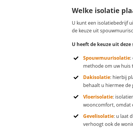
Welke isolatie pl
U kunt een isolatiebedrijf 
de keuze uit spouwmuurisola
U heeft de keuze uit deze 
Spouwmuurisolatie
:
methode om uw huis te
Dakisolatie
: hierbij 
behaalt u hiermee de 
Vloerisolatie
: isolat
wooncomfort, omdat d
Gevelisolatie
: u laat
verhoogt ook de woni