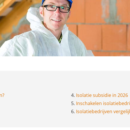
en?
4.
Isolatie subsidie in 2026
5.
Inschakelen isolatiebedri
6.
Isolatiebedrijven vergelij