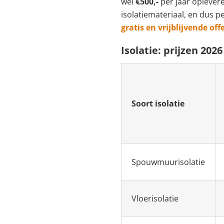
wel
€500,-
per jaar oplevere
isolatiemateriaal, en dus p
gratis en vrijblijvende off
Isolatie: prijzen 2026
Soort isolatie
Spouwmuurisolatie
Vloerisolatie