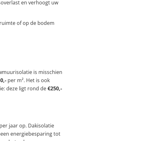
dsoverlast en verhoogt uw
ipruimte of op de bodem
uwmuurisolatie is misschien
0,-
per m². Het is ook
: deze ligt rond de
€250,-
per jaar op. Dakisolatie
een energiebesparing tot