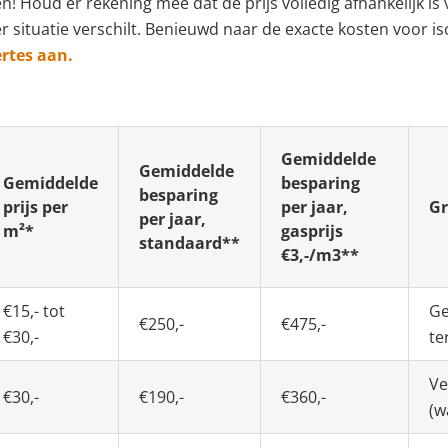
n! Houd er rekening mee dat de prijs volledig afhankelijk is
er situatie verschilt. Benieuwd naar de exacte kosten voor i
ertes aan.
Gemiddelde
Gemiddelde
Gemiddelde
besparing
besparing
prijs per
per jaar,
Gr
per jaar,
m²*
gasprijs
standaard**
€3,-/m3**
€15,- tot
Ge
€250,-
€475,-
€30,-
te
Ve
€30,-
€190,-
€360,-
(w