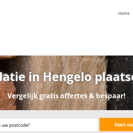
Home
latie in Hengelo plaat
Vergelijk gratis offertes & bespaar!
Start nu