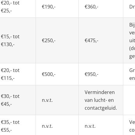
€20,- tot
€190,-
€360,-
Dr
€25,-
Bi
ve
€15,- tot
€250,-
€475,-
ui
€130,-
(d
ge
€20,- tot
Gr
€500,-
€950,-
€115,-
en
Verminderen
€30,- tot
n.v.t.
van lucht- en
€45,-
contactgeluid.
€35,- tot
Ve
n.v.t.
n.v.t.
€55,-
co