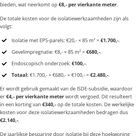
bieden, wat neerkomt op
€8,- per vierkante meter
.
De totale kosten voor de isolatiewerkzaamheden zijn als
volgt:
Isolatie met EPS-parels: €20,- × 85 m² =
€1.700,-
.
Gevelimpregnatie: €8,- × 85 m² =
€680,-
.
Endoscopisch onderzoek:
€100,-
.
Totaal:
€1.700,- + €680,- + €100,- =
€2.480,-
.
Er wordt gebruik gemaakt van de ISDE-subsidie, waardoor
er
€4,- per vierkante meter
wordt vergoed. Dit resulteert
in een korting van
€340,-
op de totale kosten. De werkelijke
kosten voor deze isolatiewerkzaamheden bedragen dus
€2.140,-
.
De jaarlijkse besparing door isolatie bij deze hoekwoning