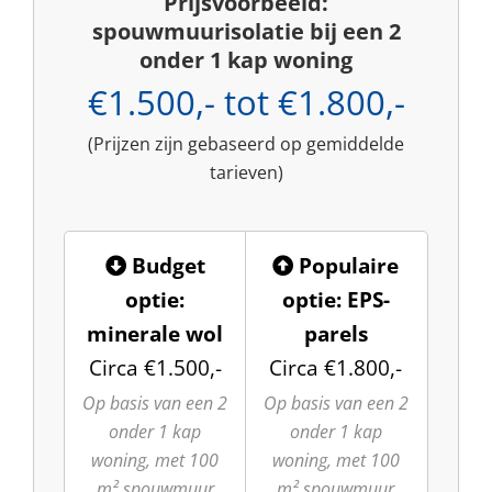
Prijsvoorbeeld:
spouwmuurisolatie bij een 2
onder 1 kap woning
€1.500,- tot €1.800,-
(Prijzen zijn gebaseerd op gemiddelde
tarieven)
Budget
Populaire
optie:
optie: EPS-
minerale wol
parels
Circa €1.500,-
Circa €1.800,-
Op basis van een 2
Op basis van een 2
onder 1 kap
onder 1 kap
woning, met 100
woning, met 100
m² spouwmuur
m² spouwmuur