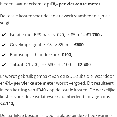
bieden, wat neerkomt op
€8,- per vierkante meter
.
De totale kosten voor de isolatiewerkzaamheden zijn als
volgt:
Isolatie met EPS-parels: €20,- × 85 m² =
€1.700,-
.
Gevelimpregnatie: €8,- × 85 m² =
€680,-
.
Endoscopisch onderzoek:
€100,-
.
Totaal:
€1.700,- + €680,- + €100,- =
€2.480,-
.
Er wordt gebruik gemaakt van de ISDE-subsidie, waardoor
er
€4,- per vierkante meter
wordt vergoed. Dit resulteert
in een korting van
€340,-
op de totale kosten. De werkelijke
kosten voor deze isolatiewerkzaamheden bedragen dus
€2.140,-
.
De jaarlijkse besparing door isolatie bij deze hoekwoning