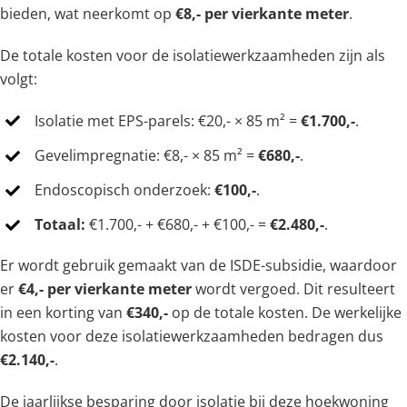
bieden, wat neerkomt op
€8,- per vierkante meter
.
De totale kosten voor de isolatiewerkzaamheden zijn als
volgt:
Isolatie met EPS-parels: €20,- × 85 m² =
€1.700,-
.
Gevelimpregnatie: €8,- × 85 m² =
€680,-
.
Endoscopisch onderzoek:
€100,-
.
Totaal:
€1.700,- + €680,- + €100,- =
€2.480,-
.
Er wordt gebruik gemaakt van de ISDE-subsidie, waardoor
er
€4,- per vierkante meter
wordt vergoed. Dit resulteert
in een korting van
€340,-
op de totale kosten. De werkelijke
kosten voor deze isolatiewerkzaamheden bedragen dus
€2.140,-
.
De jaarlijkse besparing door isolatie bij deze hoekwoning