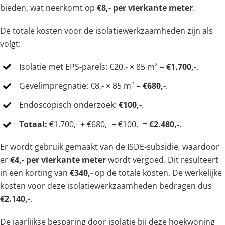
bieden, wat neerkomt op
€8,- per vierkante meter
.
De totale kosten voor de isolatiewerkzaamheden zijn als
volgt:
Isolatie met EPS-parels: €20,- × 85 m² =
€1.700,-
.
Gevelimpregnatie: €8,- × 85 m² =
€680,-
.
Endoscopisch onderzoek:
€100,-
.
Totaal:
€1.700,- + €680,- + €100,- =
€2.480,-
.
Er wordt gebruik gemaakt van de ISDE-subsidie, waardoor
er
€4,- per vierkante meter
wordt vergoed. Dit resulteert
in een korting van
€340,-
op de totale kosten. De werkelijke
kosten voor deze isolatiewerkzaamheden bedragen dus
€2.140,-
.
De jaarlijkse besparing door isolatie bij deze hoekwoning