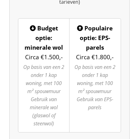
tarieven)
Budget
Populaire
optie:
optie: EPS-
minerale wol
parels
Circa €1.500,-
Circa €1.800,-
Op basis van een 2
Op basis van een 2
onder 1 kap
onder 1 kap
woning, met 100
woning, met 100
m² spouwmuur
m² spouwmuur
Gebruik van
Gebruik van EPS-
minerale wol
parels
(glaswol of
steenwol)