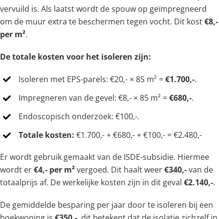
vervuild is. Als laatst wordt de spouw op geïmpregneerd
om de muur extra te beschermen tegen vocht. Dit kost
€8,-
per m²
.
De totale kosten voor het isoleren zijn:
Isoleren met EPS-parels: €20,- × 85 m² =
€1.700,-
.
Impregneren van de gevel: €8,- × 85 m² =
€680,-
.
Endoscopisch onderzoek: €100,-.
Totale kosten:
€1.700,- + €680,- + €100,- = €2.480,-
Er wordt gebruik gemaakt van de ISDE-subsidie. Hiermee
wordt er
€4,- per m²
vergoed. Dit haalt weer
€340,-
van de
totaalprijs af. De werkelijke kosten zijn in dit geval
€2.140,-
.
De gemiddelde besparing per jaar door te isoleren bij een
hoekwoning is
€350,-
, dit betekent dat de isolatie zichzelf in