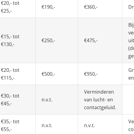
€20,- tot
€190,-
€360,-
Dr
€25,-
Bi
ve
€15,- tot
€250,-
€475,-
ui
€130,-
(d
ge
€20,- tot
Gr
€500,-
€950,-
€115,-
en
Verminderen
€30,- tot
n.v.t.
van lucht- en
€45,-
contactgeluid.
€35,- tot
Ve
n.v.t.
n.v.t.
€55,-
co