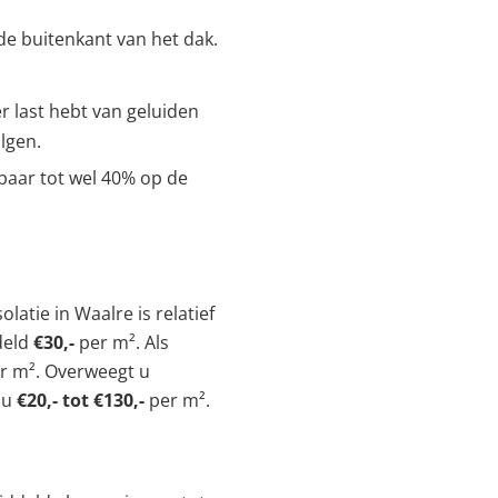
 de buitenkant van het dak.
r last hebt van geluiden
lgen.
aar tot wel 40% op de
atie in Waalre is relatief
deld
€30,-
per m². Als
r m². Overweegt u
 u
€20,- tot €130,-
per m².