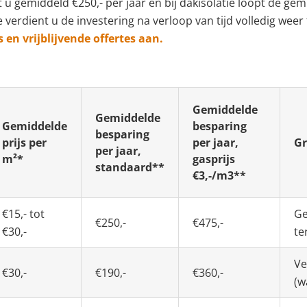
u gemiddeld €250,- per jaar en bij dakisolatie loopt de ge
e verdient u de investering na verloop van tijd volledig wee
s en vrijblijvende offertes aan.
Gemiddelde
Gemiddelde
Gemiddelde
besparing
besparing
prijs per
per jaar,
Gr
per jaar,
m²*
gasprijs
standaard**
€3,-/m3**
€15,- tot
Ge
€250,-
€475,-
€30,-
te
Ve
€30,-
€190,-
€360,-
(w