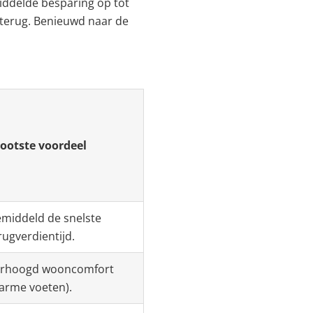
middelde besparing op tot
r terug. Benieuwd naar de
ootste voordeel
middeld de snelste
rugverdientijd.
rhoogd wooncomfort
arme voeten).