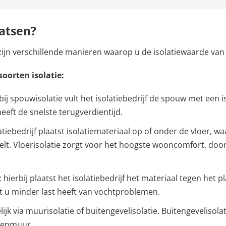
aatsen?
 zijn verschillende manieren waarop u de isolatiewaarde va
soorten isolatie:
 bij spouwisolatie vult het isolatiebedrijf de spouw met een 
eeft de snelste terugverdientijd.
latiebedrijf plaatst isolatiemateriaal op of onder de vloer, 
t. Vloerisolatie zorgt voor het hoogste wooncomfort, doo
: hierbij plaatst het isolatiebedrijf het materiaal tegen het
at u minder last heeft van vochtproblemen.
lijk via muurisolatie of buitengevelisolatie. Buitengevelisola
itenmuur.