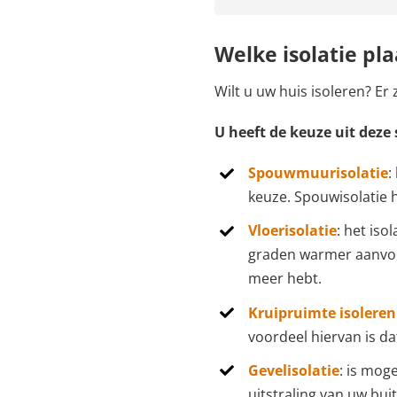
Welke isolatie pl
Wilt u uw huis isoleren? Er
U heeft de keuze uit deze 
Spouwmuurisolatie
:
keuze. Spouwisolatie h
Vloerisolatie
: het iso
graden warmer aanvoel
meer hebt.
Kruipruimte isoleren
voordeel hiervan is d
Gevelisolatie
: is moge
uitstraling van uw bu