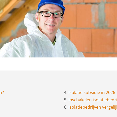
en?
4.
Isolatie subsidie in 2026
5.
Inschakelen isolatiebedri
6.
Isolatiebedrijven vergelij