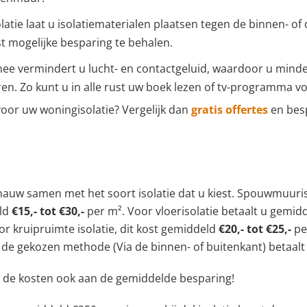
solatie laat u isolatiematerialen plaatsen tegen de binnen- of
t mogelijke besparing te behalen.
mee vermindert u lucht- en contactgeluid, waardoor u minde
en. Zo kunt u in alle rust uw boek lezen of tv-programma vo
 voor uw woningisolatie? Vergelijk dan
gratis offertes
en besp
nauw samen met het soort isolatie dat u kiest. Spouwmuurisol
eld
€15,- tot €30,-
per m². Voor vloerisolatie betaalt u gemid
oor kruipruimte isolatie, dit kost gemiddeld
€20,- tot €25,-
pe
n de gekozen methode (Via de binnen- of buitenkant) betaalt
n de kosten ook aan de gemiddelde besparing!