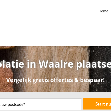
Home
olatie in Waalre plaats
Vergelijk gratis offertes & bespaar!
Start nu