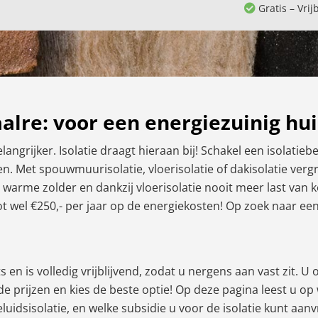
Gratis – Vrij
aalre: voor een energiezuinig hui
angrijker. Isolatie draagt hieraan bij! Schakel een isolatieb
en. Met spouwmuurisolatie, vloerisolatie of dakisolatie ve
 warme zolder en dankzij vloerisolatie nooit meer last van
wel €250,- per jaar op de energiekosten! Op zoek naar een is
 en is volledig vrijblijvend, zodat u nergens aan vast zit. U
 de prijzen en kies de beste optie! Op deze pagina leest u o
geluidsisolatie, en welke subsidie u voor de isolatie kunt aan