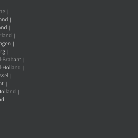
he
|
land
|
and
|
rland
|
ngen
|
rg
|
-Brabant
|
-Holland
|
ssel
|
ht
|
Holland
|
nd