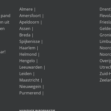
Almere
|
Drent
f pand
Amersfoort
|
Flevo
en uit
Apeldoorn
|
Friesl
gen
Assen
|
Gelde
Breda
|
Groni
Spijkenisse
|
Limbu
Haarlem
|
Noord
aar!
Helmond
|
Noord
Hengelo
|
Overij
Leeuwarden
|
Utrec
Leiden
|
Zuid-
Maastricht
|
Zeela
Nieuwegein
|
Purmerend
|
HANDIGE INFORMATIE