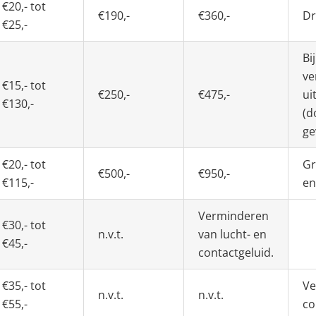
€20,- tot
€190,-
€360,-
Dr
€25,-
Bi
ve
€15,- tot
€250,-
€475,-
ui
€130,-
(d
ge
€20,- tot
Gr
€500,-
€950,-
€115,-
en
Verminderen
€30,- tot
n.v.t.
van lucht- en
€45,-
contactgeluid.
€35,- tot
Ve
n.v.t.
n.v.t.
€55,-
co