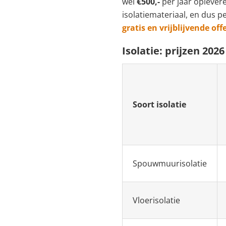
wel
€500,-
per jaar oplevere
isolatiemateriaal, en dus p
gratis en vrijblijvende off
Isolatie: prijzen 2026
Soort isolatie
Spouwmuurisolatie
Vloerisolatie