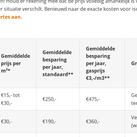
n! Houd er rekening mee dat de prijs volledig afhankelijk is
er situatie verschilt. Benieuwd naar de exacte kosten voor i
ertes aan.
Gemiddelde
Gemiddelde
Gemiddelde
besparing
besparing
prijs per
per jaar,
Gr
per jaar,
m²*
gasprijs
standaard**
€3,-/m3**
€15,- tot
Ge
€250,-
€475,-
€30,-
te
Ve
€30,-
€190,-
€360,-
(w