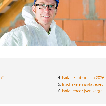
en?
4.
Isolatie subsidie in 2026
5.
Inschakelen isolatiebedri
6.
Isolatiebedrijven vergelij