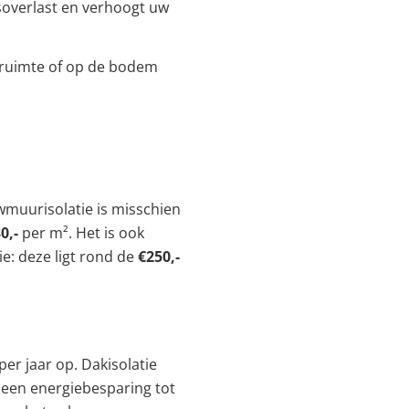
dsoverlast en verhoogt uw
ipruimte of op de bodem
uwmuurisolatie is misschien
0,-
per m². Het is ook
: deze ligt rond de
€250,-
per jaar op. Dakisolatie
een energiebesparing tot