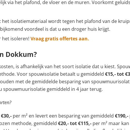
lijk via het plafond, de vloer en de muren. Voorkomt gelui
: het isolatiemateriaal wordt tegen het plafond van de kru
 bijkomend voordeel is dat u een droger huis krijgt.
 het isoleren!
Vraag gratis offertes aan.
 in Dokkum?
osten, is afhankelijk van het soort isolatie dat u kiest. Spo
ethode. Voor spouwisolatie betaalt u gemiddeld
€15,- tot €3
 houden met de gemiddelde besparing van spouwmuurisolatie
 u spouwmuurisolatie gemiddeld in 4 jaar terug.
orten?
r
€30,-
per m² en levert een besparing van gemiddeld
€190,-
gekozen methode, gemiddeld
€20,- tot €115,-
per m² maar kan 