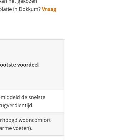
 van het gekozen
solatie in Dokkum?
Vraag
ootste voordeel
middeld de snelste
rugverdientijd.
rhoogd wooncomfort
arme voeten).