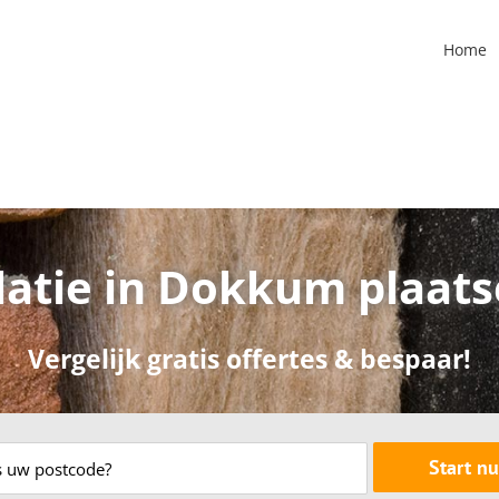
Home
latie in Dokkum plaat
Vergelijk gratis offertes & bespaar!
Start nu