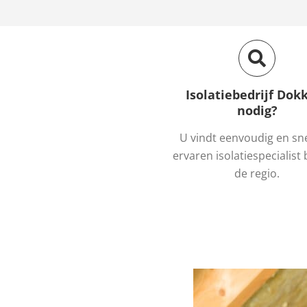
Isolatiebedrijf Do
nodig?
U vindt eenvoudig en sn
ervaren isolatiespecialist b
de regio.