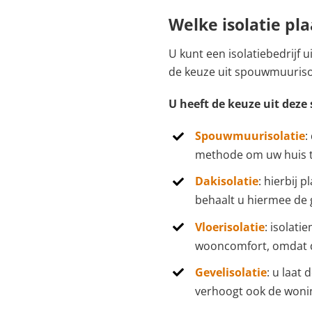
Welke isolatie pl
U kunt een isolatiebedrijf 
de keuze uit spouwmuurisola
U heeft de keuze uit deze 
Spouwmuurisolatie
:
methode om uw huis te
Dakisolatie
: hierbij 
behaalt u hiermee de 
Vloerisolatie
: isolat
wooncomfort, omdat d
Gevelisolatie
: u laat
verhoogt ook de woni