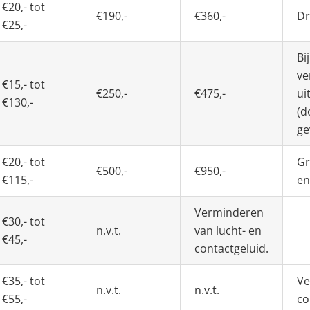
€20,- tot
€190,-
€360,-
Dr
€25,-
Bi
ve
€15,- tot
€250,-
€475,-
ui
€130,-
(d
ge
€20,- tot
Gr
€500,-
€950,-
€115,-
en
Verminderen
€30,- tot
n.v.t.
van lucht- en
€45,-
contactgeluid.
€35,- tot
Ve
n.v.t.
n.v.t.
€55,-
co