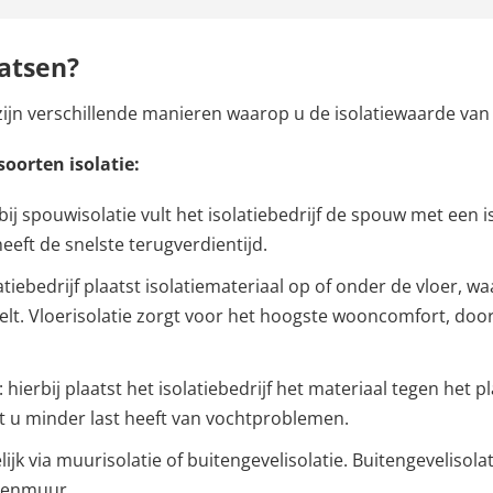
aatsen?
 zijn verschillende manieren waarop u de isolatiewaarde va
soorten isolatie:
 bij spouwisolatie vult het isolatiebedrijf de spouw met een 
eeft de snelste terugverdientijd.
latiebedrijf plaatst isolatiemateriaal op of onder de vloer, 
t. Vloerisolatie zorgt voor het hoogste wooncomfort, doo
: hierbij plaatst het isolatiebedrijf het materiaal tegen het
at u minder last heeft van vochtproblemen.
lijk via muurisolatie of buitengevelisolatie. Buitengevelisola
itenmuur.