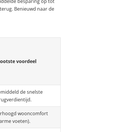
middelde besparing op tot
r terug. Benieuwd naar de
ootste voordeel
middeld de snelste
rugverdientijd.
rhoogd wooncomfort
arme voeten).