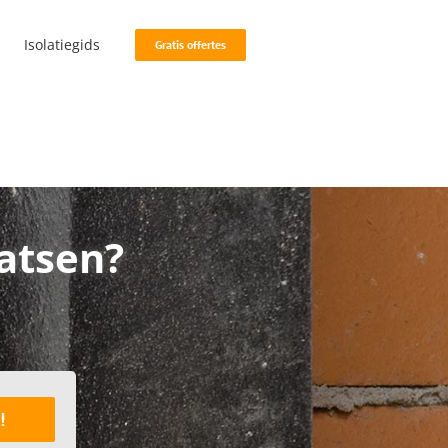
Isolatiegids
Gratis offertes
aatsen?
!