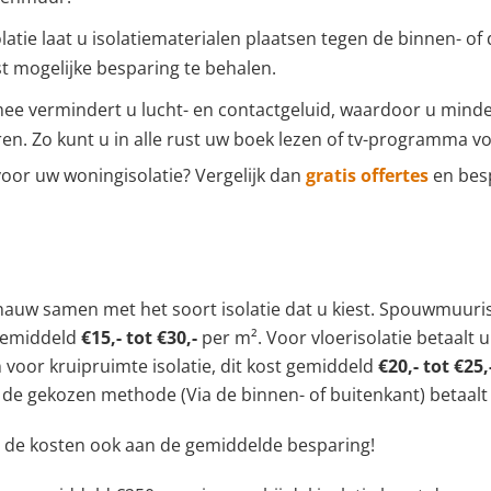
solatie laat u isolatiematerialen plaatsen tegen de binnen- of
t mogelijke besparing te behalen.
mee vermindert u lucht- en contactgeluid, waardoor u minde
en. Zo kunt u in alle rust uw boek lezen of tv-programma vo
 voor uw woningisolatie? Vergelijk dan
gratis offertes
en besp
 nauw samen met het soort isolatie dat u kiest. Spouwmuuri
t gemiddeld
€15,- tot €30,-
per m². Voor vloerisolatie betaalt
n voor kruipruimte isolatie, dit kost gemiddeld
€20,- tot €25,
n de gekozen methode (Via de binnen- of buitenkant) betaalt
n de kosten ook aan de gemiddelde besparing!