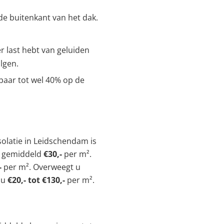
 de buitenkant van het dak.
r last hebt van geluiden
lgen.
aar tot wel 40% op de
solatie in Leidschendam is
 u gemiddeld
€30,-
per m².
-
per m². Overweegt u
 u
€20,- tot €130,-
per m².