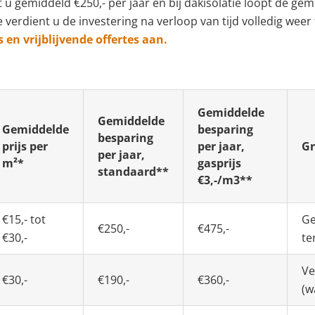
u gemiddeld €250,- per jaar en bij dakisolatie loopt de ge
e verdient u de investering na verloop van tijd volledig wee
s en vrijblijvende offertes aan.
Gemiddelde
Gemiddelde
Gemiddelde
besparing
besparing
prijs per
per jaar,
Gr
per jaar,
m²*
gasprijs
standaard**
€3,-/m3**
€15,- tot
Ge
€250,-
€475,-
€30,-
te
Ve
€30,-
€190,-
€360,-
(w