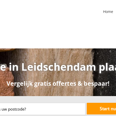
Home
ie in Leidschendam pl
Vergelijk gratis offertes & bespaar!
Start nu