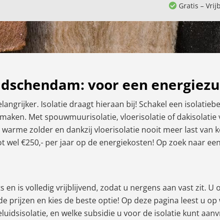
Gratis – Vrij
eidschendam: voor een energiezu
angrijker. Isolatie draagt hieraan bij! Schakel een isolatie
e maken. Met spouwmuurisolatie, vloerisolatie of dakisolat
 warme zolder en dankzij vloerisolatie nooit meer last van
wel €250,- per jaar op de energiekosten! Op zoek naar een is
 en is volledig vrijblijvend, zodat u nergens aan vast zit. U
 de prijzen en kies de beste optie! Op deze pagina leest u o
geluidsisolatie, en welke subsidie u voor de isolatie kunt aan