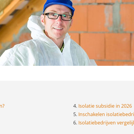
en?
4.
Isolatie subsidie in 2026
5.
Inschakelen isolatiebedri
6.
Isolatiebedrijven vergelij