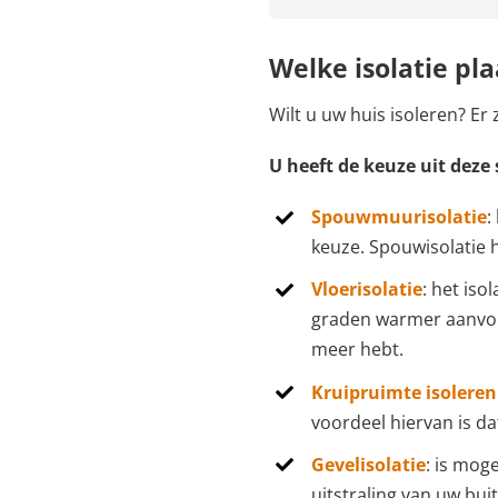
Welke isolatie pl
Wilt u uw huis isoleren? Er
U heeft de keuze uit deze 
Spouwmuurisolatie
:
keuze. Spouwisolatie h
Vloerisolatie
: het iso
graden warmer aanvoel
meer hebt.
Kruipruimte isoleren
voordeel hiervan is d
Gevelisolatie
: is moge
uitstraling van uw bu