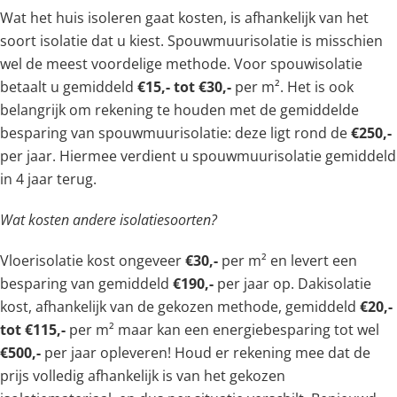
Wat het huis isoleren gaat kosten, is afhankelijk van het
soort isolatie dat u kiest. Spouwmuurisolatie is misschien
wel de meest voordelige methode. Voor spouwisolatie
betaalt u gemiddeld
€15,- tot €30,-
per m². Het is ook
belangrijk om rekening te houden met de gemiddelde
besparing van spouwmuurisolatie: deze ligt rond de
€250,-
per jaar. Hiermee verdient u spouwmuurisolatie gemiddeld
in 4 jaar terug.
Wat kosten andere isolatiesoorten?
Vloerisolatie kost ongeveer
€30,-
per m² en levert een
besparing van gemiddeld
€190,-
per jaar op. Dakisolatie
kost, afhankelijk van de gekozen methode, gemiddeld
€20,-
tot €115,-
per m² maar kan een energiebesparing tot wel
€500,-
per jaar opleveren! Houd er rekening mee dat de
prijs volledig afhankelijk is van het gekozen