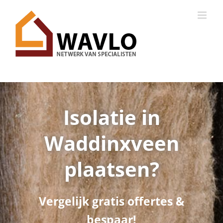
Ga
naar
inhoud
Isolatie in
Waddinxveen
plaatsen?
Vergelijk gratis offertes &
bespaar!